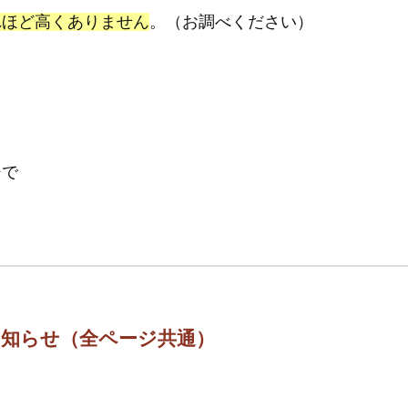
れほど高くありません
。（お調べください）
、
ジで
お知らせ（全ページ共通）