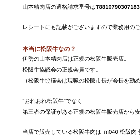
山本精肉店の適格請求番号は
T8810790307183
レシートにも記載がございますので業務用の
本当に松阪牛なの？
伊勢の山本精肉店は正規の松阪牛販売店。
松阪牛協議会の正規会員です。
（松阪牛協議会は現職の松阪市長が会長を勤
”おれおれ松阪牛”でなく
第三者の保証がある正規の松阪牛販売店から
当店で販売している松阪牛肉は
m040 松阪肉