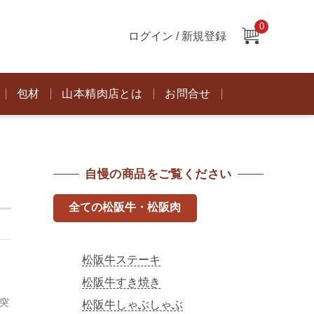
0
ログイン / 新規登録
包材
山本精肉店とは
お問合せ
自慢の商品をご覧ください
全ての松阪牛・松阪肉
松阪牛ステーキ
松阪牛すき焼き
突
松阪牛しゃぶしゃぶ