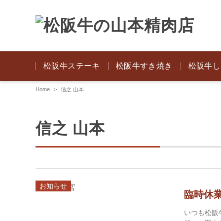
松阪牛ステーキ
松阪牛すき焼き
松阪牛し
Home
信之 山本
信之 山本
お知らせ
臨時休
いつも松阪