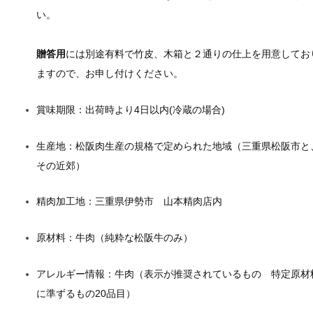
き
い。
焼
き
贈答用
には別途有料で竹皮、木箱と２通りの仕上を用意してお
1
ますので、お申し付けください。
0
0
賞味期限：
出荷時より4日以内(冷蔵の場合)
g
生産地：
松阪肉生産の規格で定められた地域（三重県松阪市と
個
その近郊）
精肉加工地：
三重県伊勢市 山本精肉店内
原材料：
牛肉（純粋な松阪牛のみ）
アレルギー情報：
牛肉（表示が推奨されているもの 特定原材
に準ずるもの20品目）