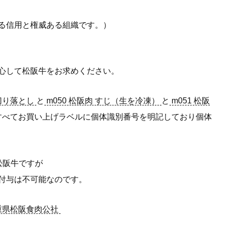
る信用と権威ある組織です。）
心して松阪牛をお求めください。
 切り落とし
と
m050 松阪肉 すじ（生を冷凍）
と
m051 松阪
すべてお買い上げラベルに個体識別番号を明記しており個体
松阪牛ですが
付与は不可能なのです。
重県松阪食肉公社