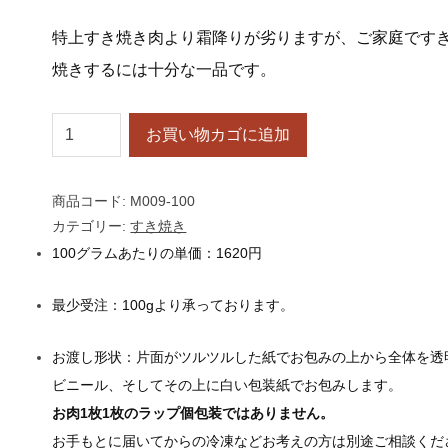
特上すき焼き肉より霜降りが劣りますが、ご家庭です
焼きするには十分な一品です。
m
お買い物カゴに追加
0
0
商品コード:
M009-100
9
カテゴリー:
すき焼き
松
100グラムあたりの単価：
1620円
阪
肉
最少受注：
100gより承っております。
並
ロ
お渡し形状：
片面がツルツルした紙でお包みの上から全体を透
ー
ビニール、そしてその上に白い包装紙でお包みします。
ス
お肉1枚1枚のラップ個包装ではありません。
す
お手もとに届いてからの冷凍などお考えの方は別途ご相談くだ